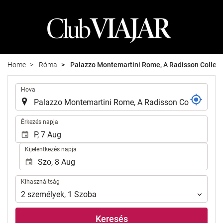
Home
Róma
Palazzo Montemartini Rome, A Radisson Collect
.
Hova
.
Érkezés napja
Kijelentkezés napja
Kihasználtság
Kihasználtság
2
személyek
,
1
Szoba
Keresés