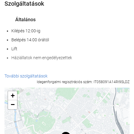
Szolgáltatások
Általános
Kilépés 12:00-ig
Belépés 14:00 órától
Lift
Háziállatok nem engedélyezettek
Recepció szolgáltatások
További szolgáltatások
Idegenforgalmi regisztrációs szám: IT058091A14RI9SLDZ
24 órás recepció
poggyászmegőrzés
+
−
Étel és ital
À la carte étterem
Bár