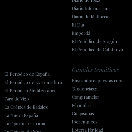
Diario de Ibiza
Diario Información
Diario de Mallorca
El Día
Empordá
El Periódico de Aragón
El Periódico de Catalunya
Canales temáticos
El Periódico de España
Buscandorespuestas.com
El Periódico de Extremadura
Tendencias21
El Periódico Mediterráneo
Compramejor
Faro de Vigo
Fórmula 1
La Crónica de Badajoz
Guapisimas
La Nueva España
Iberempleos
La Opinión A Coruña
Lotería Navidad
La Opinión de Murcia