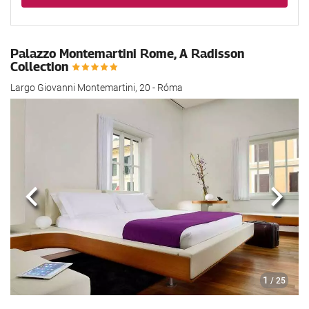
Palazzo Montemartini Rome, A Radisson
Collection
Largo Giovanni Montemartini, 20 - Róma
Előző
köve
1
/ 25