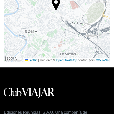
Internet
Ingyenes Wi-Fi
Takarítás
Mosoda
3000 ft
Leaflet
|
Map data ©
OpenStreetMap
contributors,
CC-BY-SA
Ediciones Reunidas. S.A.U. Una compañía de