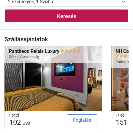
2
személyek
,
1
Szoba
Keresés
Szállásajánlatok
Pantheon Relais Luxury
NH Coll
Róma, Olaszország
Róma, Ola
Ft-tól
Ft-tól
Foglalás
102
151
US$
U