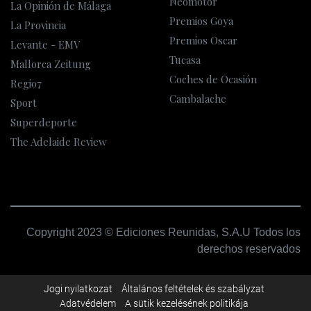
Neomotor
La Opinión de Málaga
Premios Goya
La Provincia
Premios Oscar
Levante - EMV
Tucasa
Mallorca Zeitung
Coches de Ocasión
Regio7
Cambalache
Sport
Superdeporte
The Adelaide Review
Copyright 2023 © Ediciones Reunidas, S.A.U Todos los
derechos reservados
Jogi nyilatkozat
Általános feltételek és szabályzat
Adatvédelem
A sütik kezelésének politikája