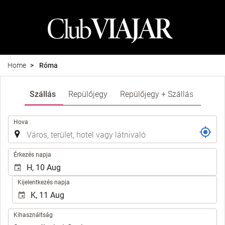
Home
Róma
Szállás
Repülőjegy
Repülőjegy + Szállás
.
Hova
.
Érkezés napja
Kijelentkezés napja
Kihasználtság
Kihasználtság