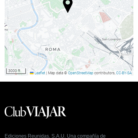
Bagasjeoppbevaring
Mat og Drikke
À la carte-restaurant
Bar
Forretningsfasiliteter
Business Centre
3000 ft
Leaflet
|
Map data ©
OpenStreetMap
contributors,
CC-BY-SA
Internett
Gratis Wi-Fi
Rengjøring
Vaskeri
Ediciones Reunidas. S.A.U. Una compañía de