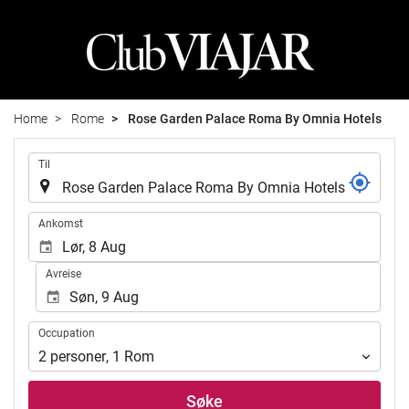
Home
Rome
Rose Garden Palace Roma By Omnia Hotels
.
Til
.
Ankomst
Avreise
Occupation
Occupation
2
personer
,
1
Rom
Søke