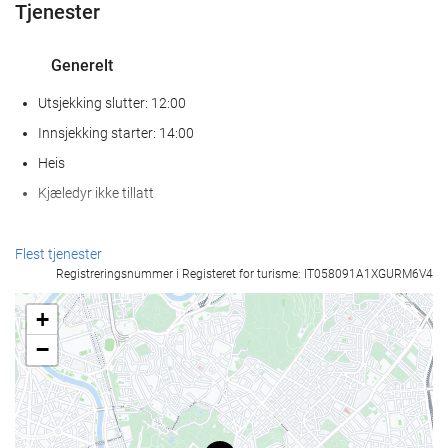
Tjenester
Generelt
Utsjekking slutter: 12:00
Innsjekking starter: 14:00
Heis
Kjæledyr ikke tillatt
Velvære
Flest tjenester
Registreringsnummer i Registeret for turisme: IT058091A1XGURM6V4
Spa
Badstue
+
Treningsrom
−
Resepsjonstjenester
Døgnåpen resepsjon