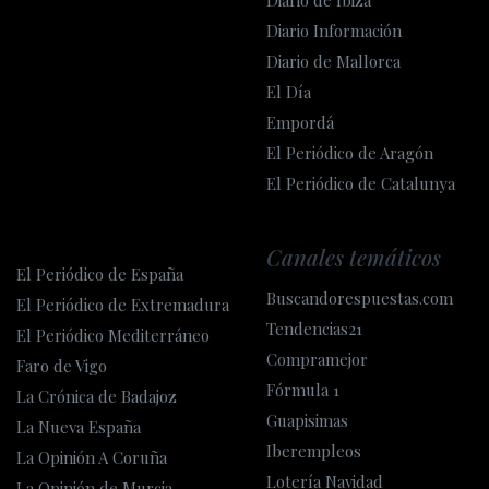
Diario de Ibiza
Diario Información
Diario de Mallorca
El Día
Empordá
El Periódico de Aragón
El Periódico de Catalunya
Canales temáticos
El Periódico de España
Buscandorespuestas.com
El Periódico de Extremadura
Tendencias21
El Periódico Mediterráneo
Compramejor
Faro de Vigo
Fórmula 1
La Crónica de Badajoz
Guapisimas
La Nueva España
Iberempleos
La Opinión A Coruña
Lotería Navidad
La Opinión de Murcia