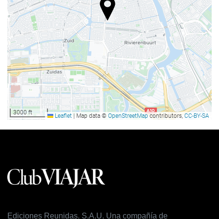
À la carte-restaurant
Bar
Kafé på overnattingsstedet
Resepsjonstjenester
Døgnåpen resepsjon
Bagasjeoppbevaring
3000 ft
Leaflet
|
Map data ©
OpenStreetMap
contributors,
CC-BY-SA
Forretningsfasiliteter
Business Centre
Internett
Gratis Wi-Fi
Rengjøring
Ediciones Reunidas. S.A.U. Una compañía de