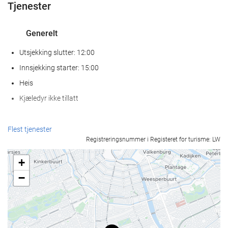
Tjenester
Generelt
Utsjekking slutter: 12:00
Innsjekking starter: 15:00
Heis
Kjæledyr ikke tillatt
Velvære
Flest tjenester
Registreringsnummer i Registeret for turisme: LW
Spa
Dampbad
+
Badstue
−
Treningsrom
Mat og Drikke