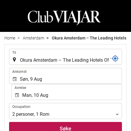
Home
Amsterdam
Okura Amsterdam – The Leading Hotels Of
.
Til
.
Ankomst
Avreise
Occupation
Occupation
2
personer
,
1
Rom
Søke