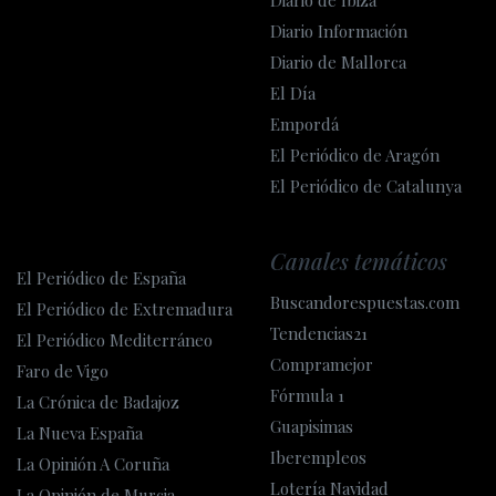
Diario de Ibiza
Diario Información
Diario de Mallorca
El Día
Empordá
El Periódico de Aragón
El Periódico de Catalunya
Canales temáticos
El Periódico de España
Buscandorespuestas.com
El Periódico de Extremadura
Tendencias21
El Periódico Mediterráneo
Compramejor
Faro de Vigo
Fórmula 1
La Crónica de Badajoz
Guapisimas
La Nueva España
Iberempleos
La Opinión A Coruña
Lotería Navidad
La Opinión de Murcia