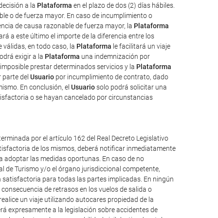
decisión a la
Plataforma
en el plazo de dos (2) días hábiles.
ble o de fuerza mayor. En caso de incumplimiento o
uencia de causa razonable de fuerza mayor, la
Plataforma
rá a este último el importe de la diferencia entre los
válidas, en todo caso, la
Plataforma
le facilitará un viaje
odrá exigir a la
Plataforma
una indemnización por
imposible prestar determinados servicios y la
Plataforma
 parte del
Usuario
por incumplimiento de contrato, dado
mismo. En conclusión, el
Usuario
solo podrá solicitar una
isfactoria o se hayan cancelado por circunstancias
erminada por el artículo 162 del Real Decreto Legislativo
atisfactoria de los mismos, deberá notificar inmediatamente
ueda adoptar las medidas oportunas. En caso de no
al de Turismo y/o el órgano jurisdiccional competente,
 satisfactoria para todas las partes implicadas. En ningún
consecuencia de retrasos en los vuelos de salida o
alice un viaje utilizando autocares propiedad de la
á expresamente a la legislación sobre accidentes de