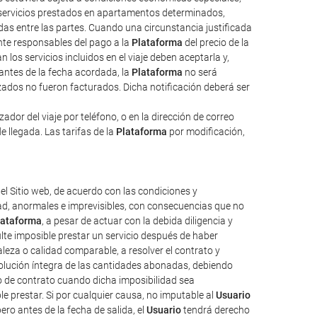
, servicios prestados en apartamentos determinados,
das entre las partes. Cuando una circunstancia justificada
ente responsables del pago a la
Plataforma
del precio de la
 los servicios incluidos en el viaje deben aceptarla y,
 antes de la fecha acordada, la
Plataforma
no será
izados no fueron facturados. Dicha notificación deberá ser
dor del viaje por teléfono, o en la dirección de correo
e llegada. Las tarifas de la
Plataforma
por modificación,
el Sitio web, de acuerdo con las condiciones y
tad, anormales e imprevisibles, con consecuencias que no
lataforma
, a pesar de actuar con la debida diligencia y
ulte imposible prestar un servicio después de haber
aleza o calidad comparable, a resolver el contrato y
evolución íntegra de las cantidades abonadas, debiendo
o de contrato cuando dicha imposibilidad sea
e prestar. Si por cualquier causa, no imputable al
Usuario
ro antes de la fecha de salida, el
Usuario
tendrá derecho