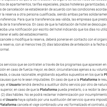
tos de apartamentos, tarifas especiales, plazas hoteleras garantizadas
tos de cancelación se establecerán de acuerdo con las condiciones acorda
erir la reserva a otra persona cualificada, siendo ambas partes solidariam
nsferencia. Para que la transferencia sea válida, las empresas que prestan
a de la transferencia. En caso de que la habitación de hotel se desocupe
iba una notificación por escrito del hotel indicando que los días no util
ener el sello del establecimiento.
cancele o modifique la reserva, deberá ponerse en contacto con el organiza
a reserva, con al menos tres (3) días laborables de antelación a la fecha d
formal.
os servicios que se contraten a través de los programas que aparecen en 
ción en caso de fuerza mayor, es decir, circunstancias ajenas a su volun
pleada, o causa razonable, englobando aquellos supuestos en los que la
P
r causas que no le sean imputables. En caso de que a la
Plataforma
le res
aje, el
Usuario
tendrá derecho a sustituir dicho servicio por otro de natur
superior, en caso de que la
Plataforma
pueda prestarlo, o a recibir la d
s (2) días hábiles. No se podrá reclamar indemnización por incumplimient
o el
Usuario
haya optado por una sustitución del servicio que era imposibl
Plataforma
cancela el viaje combinado una vez formalizado el contrato, pe