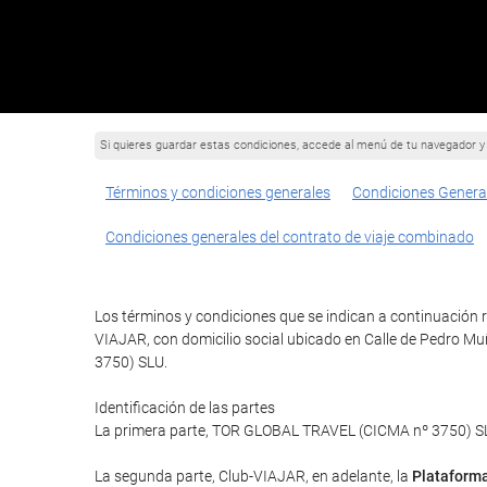
Si quieres guardar estas condiciones, accede al menú de tu navegador y 
Términos y condiciones generales
Condiciones Genera
Condiciones generales del contrato de viaje combinado
Los términos y condiciones que se indican a continuación re
VIAJAR, con domicilio social ubicado en Calle de Pedro Mu
3750) SLU.
Identificación de las partes
La primera parte, TOR GLOBAL TRAVEL (CICMA nº 3750) SLU 
La segunda parte, Club-VIAJAR, en adelante, la
Plataform