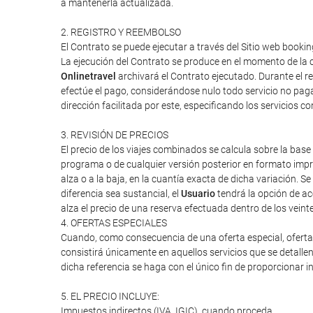
a mantenerla actualizada.
2. REGISTRO Y REEMBOLSO
El Contrato se puede ejecutar a través del Sitio web booking
La ejecución del Contrato se produce en el momento de la c
Onlinetravel
archivará el Contrato ejecutado. Durante el re
efectúe el pago, considerándose nulo todo servicio no paga
dirección facilitada por este, especificando los servicios 
3. REVISIÓN DE PRECIOS
El precio de los viajes combinados se calcula sobre la base 
programa o de cualquier versión posterior en formato impres
alza o a la baja, en la cuantía exacta de dicha variación. Se
diferencia sea sustancial, el
Usuario
tendrá la opción de ac
alza el precio de una reserva efectuada dentro de los veint
4. OFERTAS ESPECIALES
Cuando, como consecuencia de una oferta especial, oferta d
consistirá únicamente en aquellos servicios que se detalle
dicha referencia se haga con el único fin de proporcionar i
5. EL PRECIO INCLUYE:
Impuestos indirectos (IVA, IGIC), cuando proceda