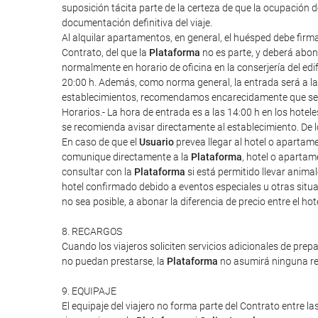
suposición tácita parte de la certeza de que la ocupación 
documentación definitiva del viaje.
Al alquilar apartamentos, en general, el huésped debe firm
Contrato, del que la
Plataforma
no es parte, y deberá abona
normalmente en horario de oficina en la conserjería del edif
20:00 h. Además, como norma general, la entrada será a las 1
establecimientos, recomendamos encarecidamente que se re
Horarios.- La hora de entrada es a las 14:00 h en los hote
se recomienda avisar directamente al establecimiento. De l
En caso de que el
Usuario
prevea llegar al hotel o apartam
comunique directamente a la
Plataforma
, hotel o apartam
consultar con la
Plataforma
si está permitido llevar anim
hotel confirmado debido a eventos especiales u otras situac
no sea posible, a abonar la diferencia de precio entre el ho
8. RECARGOS
Cuando los viajeros soliciten servicios adicionales de prep
no puedan prestarse, la
Plataforma
no asumirá ninguna res
9. EQUIPAJE
El equipaje del viajero no forma parte del Contrato entre las