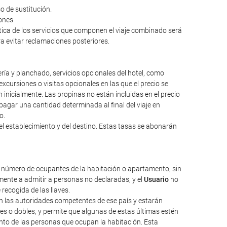
o de sustitución.
iones
ntica de los servicios que componen el viaje combinado será
ara evitar reclamaciones posteriores.
ería y planchado, servicios opcionales del hotel, como
excursiones o visitas opcionales en las que el precio se
inicialmente. Las propinas no están incluidas en el precio
a pagar una cantidad determinada al final del viaje en
o.
el establecimiento y del destino. Estas tasas se abonarán
l número de ocupantes de la habitación o apartamento, sin
ente a admitir a personas no declaradas, y el
Usuario
no
 recogida de las llaves.
nen las autoridades competentes de ese país y estarán
les o dobles, y permite que algunas de estas últimas estén
nto de las personas que ocupan la habitación. Esta