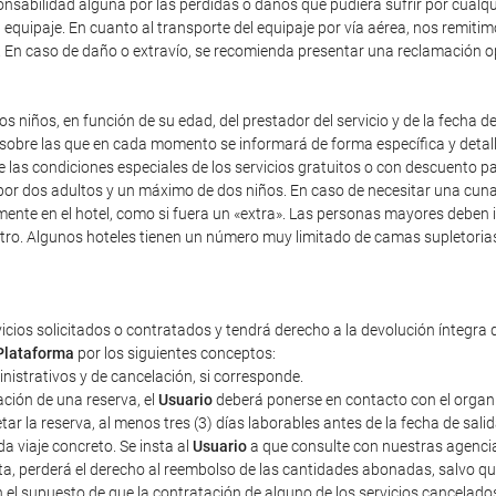
sabilidad alguna por las pérdidas o daños que pudiera sufrir por cualqu
equipaje. En cuanto al transporte del equipaje por vía aérea, nos remiti
). En caso de daño o extravío, se recomienda presentar una reclamación 
s niños, en función de su edad, del prestador del servicio y de la fecha d
y sobre las que en cada momento se informará de forma específica y detal
re las condiciones especiales de los servicios gratuitos o con descuento 
r dos adultos y un máximo de dos niños. En caso de necesitar una cuna, i
mente en el hotel, como si fuera un «extra». Las personas mayores deben 
tro. Algunos hoteles tienen un número muy limitado de camas supletorias,
vicios solicitados o contratados y tendrá derecho a la devolución íntegra 
Plataforma
por los siguientes conceptos:
ministrativos y de cancelación, si corresponde.
ción de una reserva, el
Usuario
deberá ponerse en contacto con el organiza
r la reserva, al menos tres (3) días laborables antes de la fecha de sali
a viaje concreto. Se insta al
Usuario
a que consulte con nuestras agencias
sta, perderá el derecho al reembolso de las cantidades abonadas, salvo 
n el supuesto de que la contratación de alguno de los servicios cancelad