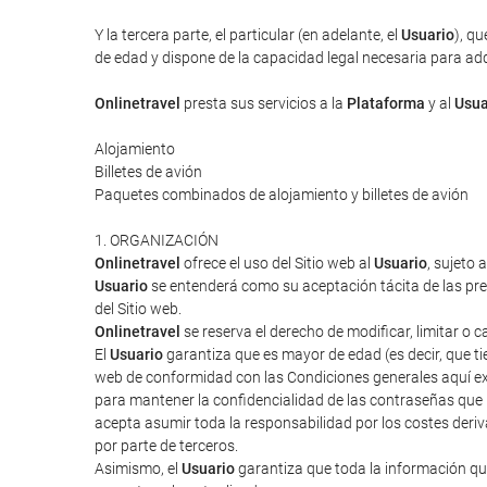
Y la tercera parte, el particular (en adelante, el
Usuario
), qu
de edad y dispone de la capacidad legal necesaria para adqui
Onlinetravel
presta sus servicios a la
Plataforma
y al
Usua
Alojamiento
Billetes de avión
Paquetes combinados de alojamiento y billetes de avión
1. ORGANIZACIÓN
Onlinetravel
ofrece el uso del Sitio web al
Usuario
, sujeto 
Usuario
se entenderá como su aceptación tácita de las pres
del Sitio web.
Onlinetravel
se reserva el derecho de modificar, limitar o 
El
Usuario
garantiza que es mayor de edad (es decir, que tie
web de conformidad con las Condiciones generales aquí ex
para mantener la confidencialidad de las contraseñas que
acepta asumir toda la responsabilidad por los costes deriv
por parte de terceros.
Asimismo, el
Usuario
garantiza que toda la información que