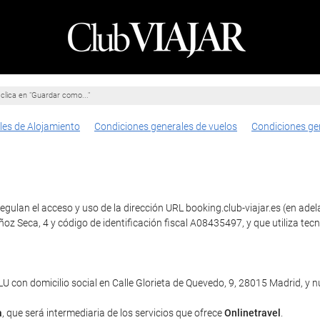
clica en "Guardar como..."
les de Alojamiento
Condiciones generales de vuelos
Condiciones ge
gulan el acceso y uso de la dirección URL booking.club-viajar.es (en adela
ñoz Seca, 4 y código de identificación fiscal A08435497, y que utiliza
con domicilio social en Calle Glorieta de Quevedo, 9, 28015 Madrid, y
a
, que será intermediaria de los servicios que ofrece
Onlinetravel
.