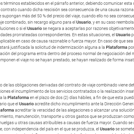
os términos establecidos en el párrafo anterior, debiendo comunicar esta 
e contrato cuando dicha rescisión sea consecuencia de una causa razona
ue supongan más del 50 % del precio del viaje, cuando ello no sea consec
iaje combinado, sin recargo alguno para el
Usuario
, y en su caso reembolsa
luciones o si el
Usuario
se negara a aceptarlas por razones objetivamente 
tidades prorrateadas correspondientes. En estas situaciones, el
Usuario
p
plicable en caso de causa razonable o fuerza mayor. En caso de que sea 
estará justificada la solicitud de indemnización alguna a la
Plataforma
por
ficación del programa entra dentro del proceso normal de negociación del 
mponen el viaje no se hayan prestado, se hayan realizado de forma insat
o de las obligaciones derivadas del contrato de viaje combinado viene det
iones el incumplimiento de los servicios contratados o la realización ins
 a la
Plataforma
en el plazo de dos (2) días hábiles, a fin de que esta p
ario que el
Usuario
acredite dicho incumplimiento ante la Dirección Gener
taforma
acreditar la veracidad de las alegaciones o alcanzar una solución
amiento, manutención, transporte u otros gastos que se produzcan como 
uelgas u otras causas atribuibles a causas de fuerza mayor. Cuando se re
e, con independencia del país en el que se produzca, el
Usuario
se someter