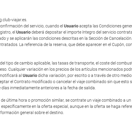
.club-viajar.es.
onfirmación del servicio, cuando el
Usuario
acepta las Condiciones gener
gistro, el
Usuario
deberá depositar el importe íntegro del servicio contra
do y se aplicarán las condiciones descritas en la Sección de Cancelación
contratados. La referencia de la reserva, que debe aparecer en el Cupón, co
del tipo de cambio aplicable, las tasas de transporte, el coste del combus
o. Cualquier variación en los precios de los artículos mencionados podrá 
 notificará al
Usuario
dicha variación, por escrito o a través de otro med
eptar el Contrato modificado o cancelar el viaje combinado sin que esto 
e días inmediatamente anteriores a la fecha de salida.
e última hora o promoción similar, se contrate un viaje combinado a un pr
n específicamente en la oferta especial, aunque en la oferta se haga refe
nformación general sobre el destino.