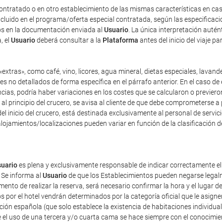
ontratado o en otro establecimiento de las mismas características en cas
incluido en el programa/oferta especial contratada, según las especificac
dos en la documentación enviada al
Usuario
. La única interpretación auté
, el
Usuario
deberá consultar a la
Plataforma
antes del inicio del viaje p
extras», como café, vino, licores, agua mineral, dietas especiales, lavand
es no detallados de forma específica en el párrafo anterior. En el caso de 
as, podría haber variaciones en los costes que se calcularon o previeron 
y, al principio del crucero, se avisa al cliente de que debe comprometerse 
el inicio del crucero, está destinada exclusivamente al personal de servici
lojamientos/localizaciones pueden variar en función de la clasificación d
uario
es plena y exclusivamente responsable de indicar correctamente e
 Se informa al
Usuario
de que los Establecimientos pueden negarse legalm
nto de realizar la reserva, será necesario confirmar la hora y el lugar de
dos por el hotel vendrán determinados por la categoría oficial que le asig
ación española (que solo establece la existencia de habitaciones individua
 el uso de una tercera y/o cuarta cama se hace siempre con el conocimie