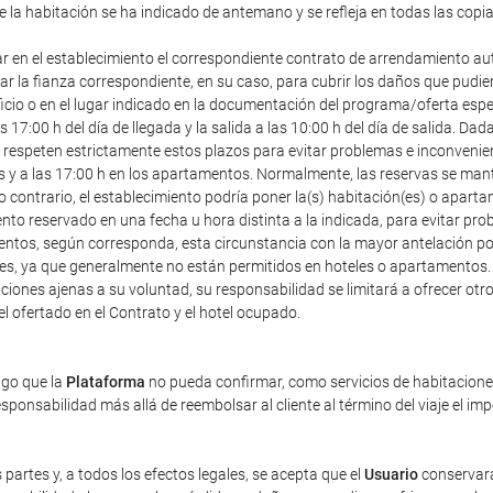
de la habitación se ha indicado de antemano y se refleja en todas las copi
ar en el establecimiento el correspondiente contrato de arrendamiento au
r la fianza correspondiente, en su caso, para cubrir los daños que pudier
icio o en el lugar indicado en la documentación del programa/oferta especia
7:00 h del día de llegada y la salida a las 10:00 h del día de salida. Dad
speten estrictamente estos plazos para evitar problemas e inconveniente
les y a las 17:00 h en los apartamentos. Normalmente, las reservas se mant
o contrario, el establecimiento podría poner la(s) habitación(es) o apart
ento reservado en una fecha u hora distinta a la indicada, para evitar pr
entos, según corresponda, esta circunstancia con la mayor antelación posi
ales, ya que generalmente no están permitidos en hoteles o apartamentos.
iones ajenas a su voluntad, su responsabilidad se limitará a ofrecer otro 
tel ofertado en el Contrato y el hotel ocupado.
ago que la
Plataforma
no pueda confirmar, como servicios de habitaciones 
ponsabilidad más allá de reembolsar al cliente al término del viaje el im
 partes y, a todos los efectos legales, se acepta que el
Usuario
conservará