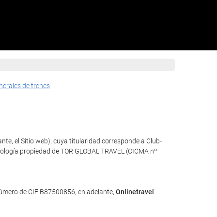
nerales de trenes
nte, el Sitio web), cuya titularidad corresponde a Club-
 tecnología propiedad de TOR GLOBAL TRAVEL (CICMA nº
 número de CIF B87500856, en adelante,
Onlinetravel
.