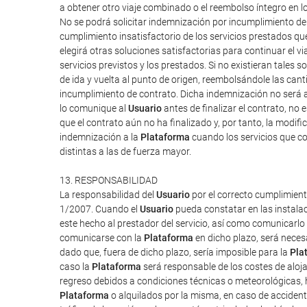
a obtener otro viaje combinado o el reembolso íntegro en l
No se podrá solicitar indemnización por incumplimiento d
cumplimiento insatisfactorio de los servicios prestados q
elegirá otras soluciones satisfactorias para continuar el v
servicios previstos y los prestados. Si no existieran tales so
de ida y vuelta al punto de origen, reembolsándole las can
incumplimiento de contrato. Dicha indemnización no será a
lo comunique al
Usuario
antes de finalizar el contrato, no 
que el contrato aún no ha finalizado y, por tanto, la modi
indemnización a la
Plataforma
cuando los servicios que co
distintas a las de fuerza mayor.
13. RESPONSABILIDAD
La responsabilidad del
Usuario
por el correcto cumplimient
1/2007. Cuando el
Usuario
pueda constatar en las instalac
este hecho al prestador del servicio, así como comunicarlo
comunicarse con la
Plataforma
en dicho plazo, será neces
dado que, fuera de dicho plazo, sería imposible para la
Pla
caso la
Plataforma
será responsable de los costes de aloj
regreso debidos a condiciones técnicas o meteorológicas, h
Plataforma
o alquilados por la misma, en caso de accident