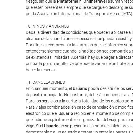
riesgo, sin que la
Plataforma
ni
Onlinetravel
asuman respon
que estén presentes siempre que se cargue o descargue su 
por la Asociación Internacional de Transporte Aéreo (IATA
10. NIÑOS Y ANCIANOS
Dada la diversidad de condiciones que pueden aplicarse a lo
alcance de las condiciones especiales que puedan existir 
Por ello, se recomienda a las familias que se informen sob
entenderse siempre cuando la habitación sea compartida po
de existencias limitadas. Además, hay que pagarla directa
ocupada por un adulto, ya que puede variar de un hotel a o
hacer la reserva.
11. CANCELACIONES
En cualquier momento, el
Usuario
podrá desistir de los ser
depósito anticipado. No obstante, deberá compensar a la
Para los servicios a la carta: la totalidad de los gastos ad
Para viajes combinados: en caso de cancelación o modifica
electrónico que el
Usuario
recibió en el momento de completa
que indique explícitamente el organizador del viaje para cad
viaje. Si el
Usuario
no se presenta a la hora de salida previ
demostrable o a un acuerdo alternativo entre las partes. E