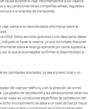
ier causa durante el viaje. Recomendamos a los viajeros
mos a las condiciones de las compañías aéreas, reguladas
oportuna a la empresa de transportes.
el viaje, siempre es recomendable informarse sobre el
lada.
para niños. Estos servicios gratuitos o con descuento deben
ndíquelo al hacer la reserva, ya que los hoteles disponen
informarse sobre el recargo aplicable por cama supletoria
 por lo que es aconsejable confirmar la disponibilidad al
de las cantidades abonadas, ya sea el precio total o un
dor del viaje por teléfono, o en la dirección de correo
da. Los gastos de cancelación y las penalizaciones serán los
 de viajes las condiciones específicas de cancelación del
que dicho incumplimiento se deba a un caso de fuerza mayor
os estuviera sujeta a condiciones económicas especiales,