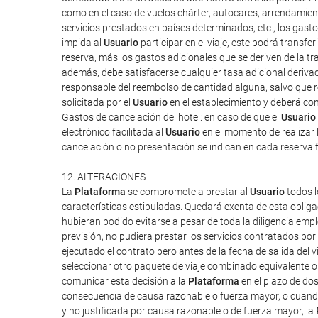
como en el caso de vuelos chárter, autocares, arrendamien
servicios prestados en países determinados, etc., los gas
impida al
Usuario
participar en el viaje, este podrá transf
reserva, más los gastos adicionales que se deriven de la tra
además, debe satisfacerse cualquier tasa adicional derivad
responsable del reembolso de cantidad alguna, salvo que rec
solicitada por el
Usuario
en el establecimiento y deberá cont
Gastos de cancelación del hotel: en caso de que el
Usuario
electrónico facilitada al
Usuario
en el momento de realizar l
cancelación o no presentación se indican en cada reserva 
12. ALTERACIONES
La
Plataforma
se compromete a prestar al
Usuario
todos l
características estipuladas. Quedará exenta de esta obliga
hubieran podido evitarse a pesar de toda la diligencia em
previsión, no pudiera prestar los servicios contratados po
ejecutado el contrato pero antes de la fecha de salida del vi
seleccionar otro paquete de viaje combinado equivalente o 
comunicar esta decisión a la
Plataforma
en el plazo de do
consecuencia de causa razonable o fuerza mayor, o cuand
y no justificada por causa razonable o de fuerza mayor, la