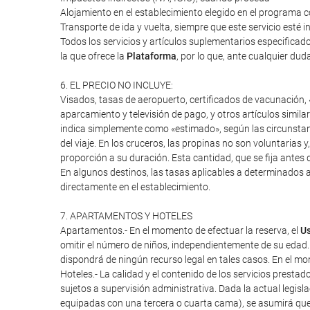
Alojamiento en el establecimiento elegido en el programa c
Transporte de ida y vuelta, siempre que este servicio esté 
Todos los servicios y artículos suplementarios especifica
la que ofrece la
Plataforma
, por lo que, ante cualquier duda
6. EL PRECIO NO INCLUYE:
Visados, tasas de aeropuerto, certificados de vacunación, «
aparcamiento y televisión de pago, y otros artículos similar
indica simplemente como «estimado», según las circunstanci
del viaje. En los cruceros, las propinas no son voluntarias 
proporción a su duración. Esta cantidad, que se fija antes d
En algunos destinos, las tasas aplicables a determinados a
directamente en el establecimiento.
7. APARTAMENTOS Y HOTELES
Apartamentos.- En el momento de efectuar la reserva, el
Us
omitir el número de niños, independientemente de su edad.
dispondrá de ningún recurso legal en tales casos. En el mome
Hoteles.- La calidad y el contenido de los servicios presta
sujetos a supervisión administrativa. Dada la actual legisl
equipadas con una tercera o cuarta cama), se asumirá que