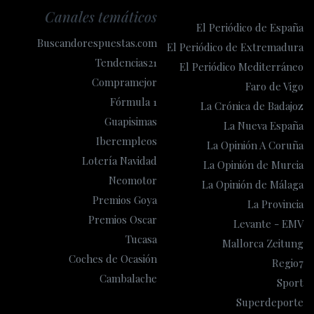
Canales temáticos
El Periódico de España
Buscandorespuestas.com
El Periódico de Extremadura
Tendencias21
El Periódico Mediterráneo
Compramejor
Faro de Vigo
Fórmula 1
La Crónica de Badajoz
Guapisimas
La Nueva España
Iberempleos
La Opinión A Coruña
Lotería Navidad
La Opinión de Murcia
Neomotor
La Opinión de Málaga
Premios Goya
La Provincia
Premios Oscar
Levante - EMV
Tucasa
Mallorca Zeitung
Coches de Ocasión
Regio7
Cambalache
Sport
Superdeporte