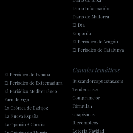
Diario de Ibiza
Diario Información
Diario de Mallorca
El Día
Empordá
El Periódico de Aragón
El Periódico de Catalunya
Canales temáticos
El Periódico de España
Buscandorespuestas.com
El Periódico de Extremadura
Tendencias21
El Periódico Mediterráneo
Compramejor
Faro de Vigo
Fórmula 1
La Crónica de Badajoz
Guapisimas
La Nueva España
Iberempleos
La Opinión A Coruña
Lotería Navidad
La Opinión de Murcia