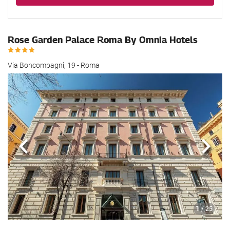
Rose Garden Palace Roma By Omnia Hotels
Via Boncompagni, 19 - Roma
Anterior
Sigui
1
/ 25