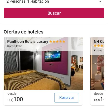
2
Personas
,
1
Habitación
Buscar
Ofertas de hoteles
Pantheon Relais Luxury
NH Coll
Roma, Italia
Roma, Itali
desde
desde
Reservar
100
14
US$
US$