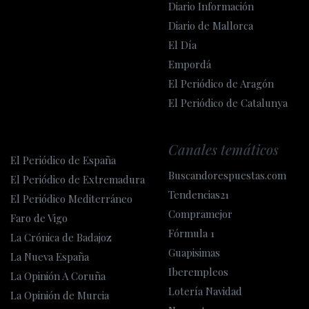
Diario Información
Diario de Mallorca
El Día
Empordá
El Periódico de Aragón
El Periódico de Catalunya
Canales temáticos
El Periódico de España
Buscandorespuestas.com
El Periódico de Extremadura
Tendencias21
El Periódico Mediterráneo
Compramejor
Faro de Vigo
Fórmula 1
La Crónica de Badajoz
Guapisimas
La Nueva España
Iberempleos
La Opinión A Coruña
Lotería Navidad
La Opinión de Murcia