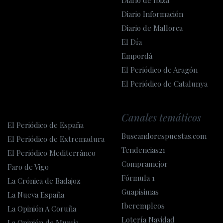
Diario de Ibiza
Diario Información
Diario de Mallorca
El Día
Empordá
El Periódico de Aragón
El Periódico de Catalunya
Canales temáticos
El Periódico de España
Buscandorespuestas.com
El Periódico de Extremadura
Tendencias21
El Periódico Mediterráneo
Compramejor
Faro de Vigo
Fórmula 1
La Crónica de Badajoz
Guapisimas
La Nueva España
Iberempleos
La Opinión A Coruña
Lotería Navidad
La Opinión de Murcia