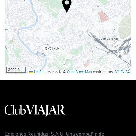
Guardaequipaje
Comida y bebida
Restaurante a la carta
Bar
Instalaciones de negocios
Centro de negocios
3000 ft
Leaflet
|
Map data ©
OpenStreetMap
contributors,
CC-BY-SA
Acceso a Internet
Wifi gratis
Servicio de limpieza
Servicio de lavandería
Ediciones Reunidas. S.A.U. Una compañía de