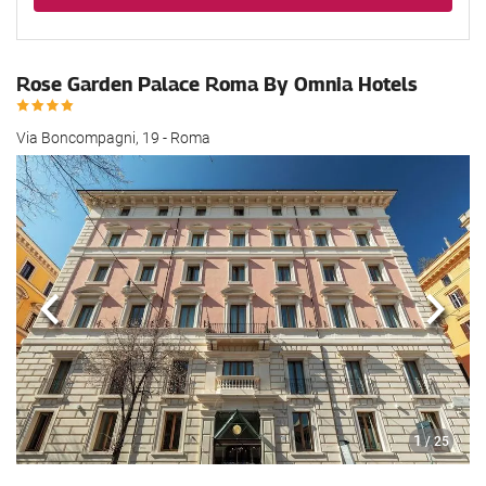
Rose Garden Palace Roma By Omnia Hotels
Via Boncompagni, 19 - Roma
Anterior
Sigui
1
/ 25