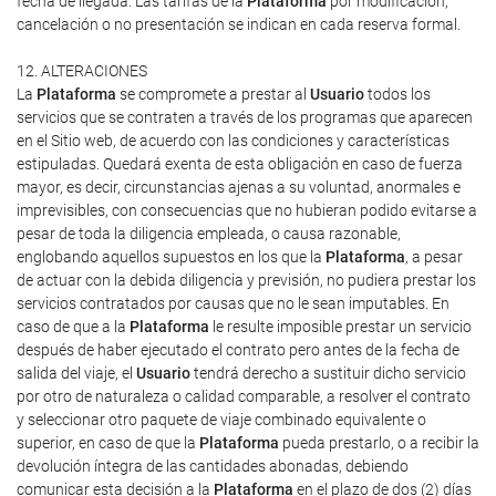
fecha de llegada. Las tarifas de la
Plataforma
por modificación,
cancelación o no presentación se indican en cada reserva formal.
12. ALTERACIONES
La
Plataforma
se compromete a prestar al
Usuario
todos los
servicios que se contraten a través de los programas que aparecen
en el Sitio web, de acuerdo con las condiciones y características
estipuladas. Quedará exenta de esta obligación en caso de fuerza
mayor, es decir, circunstancias ajenas a su voluntad, anormales e
imprevisibles, con consecuencias que no hubieran podido evitarse a
pesar de toda la diligencia empleada, o causa razonable,
englobando aquellos supuestos en los que la
Plataforma
, a pesar
de actuar con la debida diligencia y previsión, no pudiera prestar los
servicios contratados por causas que no le sean imputables. En
caso de que a la
Plataforma
le resulte imposible prestar un servicio
después de haber ejecutado el contrato pero antes de la fecha de
salida del viaje, el
Usuario
tendrá derecho a sustituir dicho servicio
por otro de naturaleza o calidad comparable, a resolver el contrato
y seleccionar otro paquete de viaje combinado equivalente o
superior, en caso de que la
Plataforma
pueda prestarlo, o a recibir la
devolución íntegra de las cantidades abonadas, debiendo
comunicar esta decisión a la
Plataforma
en el plazo de dos (2) días