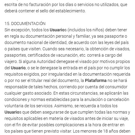
escrita de no facturación por los días o servicios no utilizados, que
deberá contener el sello del establecimiento.
15. DOCUMENTACIÓN
Sin excepción, todos los
Usuario
s (incluidos los niños) deben tener
en regla su documentación personal y familiar, ya sea pasaporte o
documento nacional de identidad, de acuerdo con las leyes del país
o países que visiten. Cuando sea necesario, la obtención de visados,
pasaportes, certificados de vacunación, etc. correrá a cargo del
viajero. Si alguna Autoridad denegase el visado por motivos propios
del
Usuario
, o se le denegase la entrada en el país por no cumplir los
requisitos exigidos, por irregularidad en la documentación requerida
o por no ser el titular real del documento, la
Plataforma
no se hará
responsable de tales hechos, corriendo por cuenta del consumidor
cualquier gasto asociado. En estas circunstancias, se aplicarán las
condiciones y normas establecidas para la anulación o cancelación
voluntaria de los servicios. Asimismo, se recuerda a todos los
Usuario
s que deben asegurarse de que cumplen todas las normas y
requisitos aplicables en materia de visados antes de iniciar su viaje,
con el fin de evitar posibles complicaciones a la hora de entrar en
los países que tienen previsto visitar. Los menores de 18 años deben