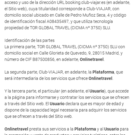
acceso y uso de la dirección URL booking.club-viajar.es (en adelante,
el Sitio web), cuya titularidad corresponde a Club-VIAJAR, con
domicilio social ubicado en Calle de Pedro Muñoz Seca, 4 y código
de identificación fiscal A08435497, y que utiliza tecnología
propiedad de TOR GLOBAL TRAVEL (CICMA nº 3750) SLU.
Identificación de las partes
La primera parte, TOR GLOBAL TRAVEL (CICMA nº 3750) SLU con
domicilio social en Calle Glorieta de Quevedo, 9, 28015 Madrid, y
número de CIF B87500856, en adelante,
Onlinetravel
.
La segunda parte, Club-VIAJAR, en adelante, la
Plataforma
, que
será intermediaria de los servicios que ofrece
Onlinetravel
.
Y la tercera parte, el particular (en adelante, el
Usuario
), que accede
a la página para informarse y contratar los servicios que se ofrecen
a través del Sitio web. El
Usuario
declara que es mayor de edad y
dispone de la capacidad legal necesaria para adquirir los servicios
que se ofrecen a través del Sitio web.
Onlinetravel
presta sus servicios a la
Plataforma
y al
Usuario
para