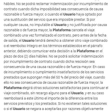
hábiles. No se podrá reclamar indemnización por incumplimiento de
contrato cuando dicha imposibilidad sea consecuencia de causa
razonable o fuerza mayor, o cuando el
Usuario
haya optado por
una sustitución del servicio que era imposible prestar. Si por
cualquier causa, no imputable al
Usuario
y no justificada por causa
razonable o de fuerza mayor, la
Plataforma
cancela el viaje
combinado una vez formalizado el contrato, pero antes de la fecha
de salida, el
Usuario
tendrá derecho a obtener otro viaje combinado
o el reembolso íntegro en los términos establecidos en el párrafo
anterior, debiendo comunicar esta decisión a la
Plataforma
en el
plazo de dos (2) días hábiles. No se podrá solicitar indemnización
por incumplimiento de contrato cuando dicha rescisión sea
consecuencia de una causa razonable o de fuerza mayor. En caso
de incumplimiento o cumplimiento insatisfactorio de los servicios
prestados que supongan más del 50 % del precio del viaje, cuando
ello no sea consecuencia de causa razonable de fuerza mayor, la
Plataforma
elegirá otras soluciones satisfactorias para continuar el
viaje combinado, sin recargo alguno para el
Usuario
, y en su caso
reembolsará a este último el importe de la diferencia entre los
servicios previstos y los prestados. Si no existieran tales soluciones
o si el
Usuario
se negara a aceptarlas por razones objetivamente