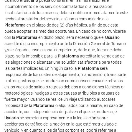
Cuando el
Usuario
pueda constatar en las instalaciones el
incumplimiento de los servicios contratados o la realización
insatisfactoria de los mismos, deberá notificar inmediatamente este
hecho al prestador del servicio, así como comunicarlo a la
Plataforma
en el plazo de dos (2) días hábiles, a fin de que esta
pueda adoptar las medidas oportunas. En caso de no comunicarse
con la
Plataforma
en dicho plazo, será necesario que el
Usuario
acredite dicho incumplimiento ante la Dirección General de Turismo
y/o el órgano jurisdiccional competente, dado que, fuera de dicho
plazo, sería imposible para la
Plataforma
acreditar la veracidad de
las alegaciones o alcanzar una solución satisfactoria para todas
las partes implicadas. En ningún caso la
Plataforma
será
responsable de los costes de alojamiento, manutención, transporte
u otros gastos que se produzcan como consecuencia de retrasos
en los vuelos de salida o regreso debidos a condiciones técnicas o
meteorológicas, huelgas u otras causas atribuibles a causas de
fuerza mayor. Cuando se realice un viaje utilizando autocares
propiedad de la
Plataforma
o alquilados por la misma, en caso de
accidente, con independencia del país en el que se produzca, el
Usuario
se someterá expresamente a la legislación sobre
accidentes de tráfico de la nación en la que esté matriculado el
vehículo, y en cuanto a los daños corporales, podrá referirse al