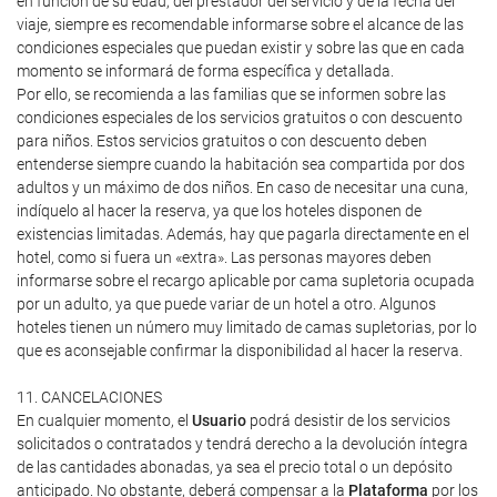
en función de su edad, del prestador del servicio y de la fecha del
viaje, siempre es recomendable informarse sobre el alcance de las
condiciones especiales que puedan existir y sobre las que en cada
momento se informará de forma específica y detallada.
Por ello, se recomienda a las familias que se informen sobre las
condiciones especiales de los servicios gratuitos o con descuento
para niños. Estos servicios gratuitos o con descuento deben
entenderse siempre cuando la habitación sea compartida por dos
adultos y un máximo de dos niños. En caso de necesitar una cuna,
indíquelo al hacer la reserva, ya que los hoteles disponen de
existencias limitadas. Además, hay que pagarla directamente en el
hotel, como si fuera un «extra». Las personas mayores deben
informarse sobre el recargo aplicable por cama supletoria ocupada
por un adulto, ya que puede variar de un hotel a otro. Algunos
hoteles tienen un número muy limitado de camas supletorias, por lo
que es aconsejable confirmar la disponibilidad al hacer la reserva.
11. CANCELACIONES
En cualquier momento, el
Usuario
podrá desistir de los servicios
solicitados o contratados y tendrá derecho a la devolución íntegra
de las cantidades abonadas, ya sea el precio total o un depósito
anticipado. No obstante, deberá compensar a la
Plataforma
por los