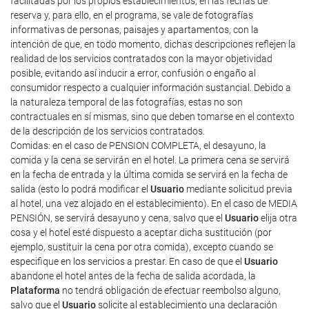
facilitadas por los propios establecimientos, en las fechas de
reserva y, para ello, en el programa, se vale de fotografías
informativas de personas, paisajes y apartamentos, con la
intención de que, en todo momento, dichas descripciones reflejen la
realidad de los servicios contratados con la mayor objetividad
posible, evitando así inducir a error, confusión o engaño al
consumidor respecto a cualquier información sustancial. Debido a
la naturaleza temporal de las fotografías, estas no son
contractuales en sí mismas, sino que deben tomarse en el contexto
de la descripción de los servicios contratados.
Comidas: en el caso de PENSION COMPLETA, el desayuno, la
comida y la cena se servirán en el hotel. La primera cena se servirá
en la fecha de entrada y la última comida se servirá en la fecha de
salida (esto lo podrá modificar el
Usuario
mediante solicitud previa
al hotel, una vez alojado en el establecimiento). En el caso de MEDIA
PENSIÓN, se servirá desayuno y cena, salvo que el
Usuario
elija otra
cosa y el hotel esté dispuesto a aceptar dicha sustitución (por
ejemplo, sustituir la cena por otra comida), excepto cuando se
especifique en los servicios a prestar. En caso de que el
Usuario
abandone el hotel antes de la fecha de salida acordada, la
Plataforma
no tendrá obligación de efectuar reembolso alguno,
salvo que el
Usuario
solicite al establecimiento una declaración