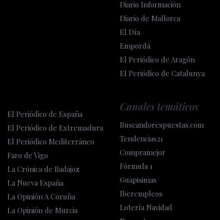
Diario Información
Diario de Mallorca
El Día
Empordá
El Periódico de Aragón
El Periódico de Catalunya
Canales temáticos
El Periódico de España
Buscandorespuestas.com
El Periódico de Extremadura
Tendencias21
El Periódico Mediterráneo
Compramejor
Faro de Vigo
Fórmula 1
La Crónica de Badajoz
Guapisimas
La Nueva España
Iberempleos
La Opinión A Coruña
Lotería Navidad
La Opinión de Murcia