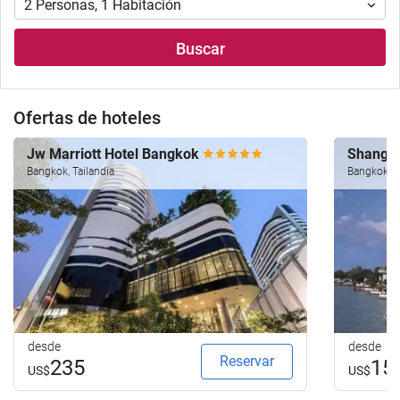
2
Personas
,
1
Habitación
Buscar
Ofertas de hoteles
Jw Marriott Hotel Bangkok
Shangri
Bangkok, Tailandia
Bangkok, T
desde
desde
Reservar
235
15
US$
US$