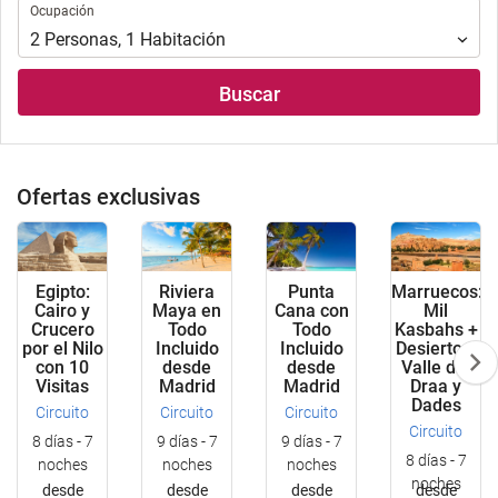
Ocupación
Ocupación
2
Personas
,
1
Habitación
Buscar
Ofertas exclusivas
Egipto:
Riviera
Punta
Marruecos:
Cairo y
Maya en
Cana con
Mil
Crucero
Todo
Todo
Kasbahs +
por el Nilo
Incluido
Incluido
Desierto +
con 10
desde
desde
Valle del
Visitas
Madrid
Madrid
Draa y
Dades
Circuito
Circuito
Circuito
Circuito
8 días - 7
9 días - 7
9 días - 7
8 días - 7
noches
noches
noches
noches
desde
desde
desde
desde