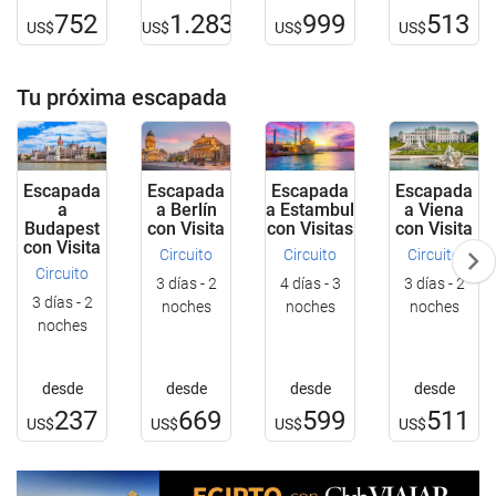
752
1.283
999
513
US$
US$
US$
US$
Tu próxima escapada
Escapada
Escapada
Escapada
Escapada
a
a Berlín
a Estambul
a Viena
Budapest
con Visita
con Visitas
con Visita
con Visita
Circuito
Circuito
Circuito
Circuito
3 días - 2
4 días - 3
3 días - 2
3 días - 2
noches
noches
noches
noches
desde
desde
desde
desde
237
669
599
511
US$
US$
US$
US$