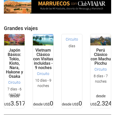
Grandes viajes
Circuito
días
Japón
Vietnam
Perú
Básico:
Clásico
Clásico
Tokio,
con Visitas
con Machu
Kioto,
incluidas -
Picchu
Nara,
9 noches
Circuito
Hakone y
Circuito
Osaka
8 días - 7
10 días - 9
noches
Circuito
noches
7 días - 6
noches
desde
desde
3.517
0
0
2.324
US$
desde
US$
desde
US$
US$