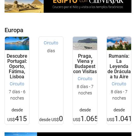
Europa
Circuito
días
Descubre
Praga,
Rumanía:
Portugal:
Viena y
La
Oporto,
Budapest
Leyenda
Fátima,
con Visitas
de Drácula
Lisboa
a tu Aire
Circuito
Circuito
Circuito
8 días - 7
7 días - 6
8 días - 7
noches
noches
noches
desde
desde
desde
415
0
1.065
1.041
US$
desde
US$
US$
US$