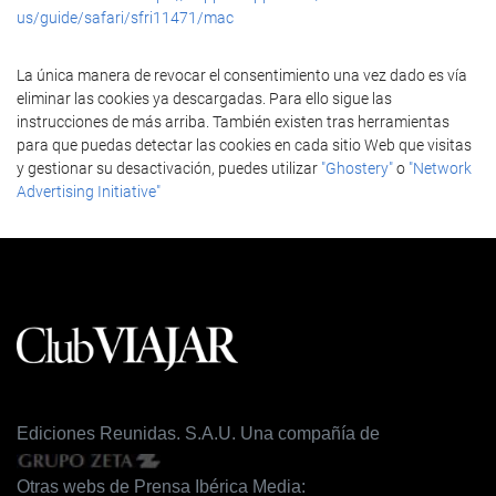
us/guide/safari/sfri11471/mac
La única manera de revocar el consentimiento una vez dado es vía
eliminar las cookies ya descargadas. Para ello sigue las
instrucciones de más arriba. También existen tras herramientas
para que puedas detectar las cookies en cada sitio Web que visitas
y gestionar su desactivación, puedes utilizar
"Ghostery"
o
"Network
Advertising Initiative"
Ediciones Reunidas. S.A.U. Una compañía de
Otras webs de Prensa Ibérica Media: