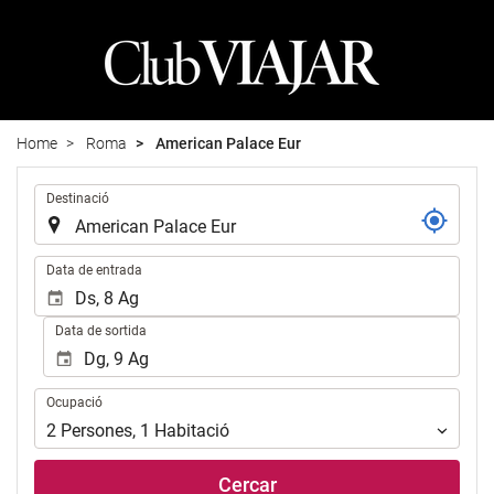
Home
Roma
American Palace Eur
.
Destinació
.
Data de entrada
Data de sortida
Ocupació
Ocupació
2
Persones
,
1
Habitació
Cercar