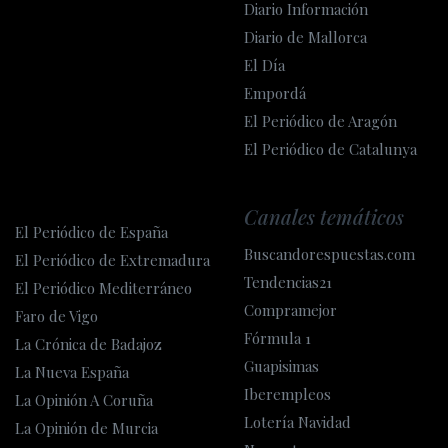
Diario Información
Diario de Mallorca
El Día
Empordá
El Periódico de Aragón
El Periódico de Catalunya
Canales temáticos
El Periódico de España
Buscandorespuestas.com
El Periódico de Extremadura
Tendencias21
El Periódico Mediterráneo
Compramejor
Faro de Vigo
Fórmula 1
La Crónica de Badajoz
Guapisimas
La Nueva España
Iberempleos
La Opinión A Coruña
Lotería Navidad
La Opinión de Murcia