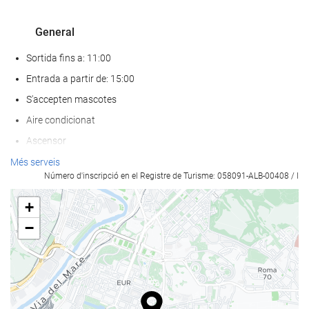
General
Sortida fins a: 11:00
Entrada a partir de: 15:00
S'accepten mascotes
Aire condicionat
Ascensor
Accés persones amb mobilitat reduïda
Més serveis
Número d'inscripció en el Registre de Turisme: 058091-ALB-00408 / I
Habitacions No Fumadors
+
Menjar i beguda
−
Restaurant
Àpats per a nens
Menús dietètics especials (a petició)
Servei d'habitacions