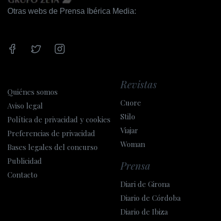
Internet
Otras webs de Prensa Ibérica Media:
Wifi
Internet
Boutiques
Revistas
Boutiques
Quiénes somos
Cuore
Supermercat
Aviso legal
Stilo
Política de privacidad y cookies
Pàrquing
Viajar
Preferencias de privacidad
Woman
Bases legales del concurso
Pàrquing
Publicidad
Prensa
Zones comunes
Contacto
Diari de Girona
Televisió
Diario de Córdoba
Diario de Ibiza