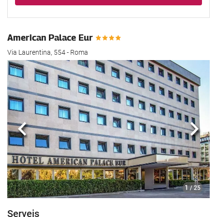
American Palace Eur
Via Laurentina, 554 - Roma
Anterior
Segü
1
/ 25
Serveis