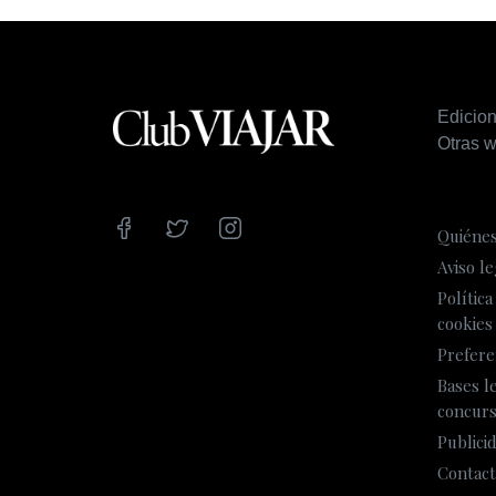
Edicio
Otras w
Quiéne
Aviso le
Política
cookies
Prefere
Bases l
concur
Publici
Contact