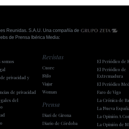
nes Reunidas. S.A.U. Una compañía de
ebs de Prensa Ibérica Media:
Revistas
s somos
El Periódico de 
Cuore
gal
El Periódico de
Stilo
Extremadura
 de privacidad y
Viajar
El Periódico Me
Woman
ncias de privacidad
Faro de Vigo
egales del
La Crónica de B
Prensa
so
La Nueva Españ
dad
Diari de Girona
La Opinión A Co
o
Diario de Córdoba
La Opinión de M