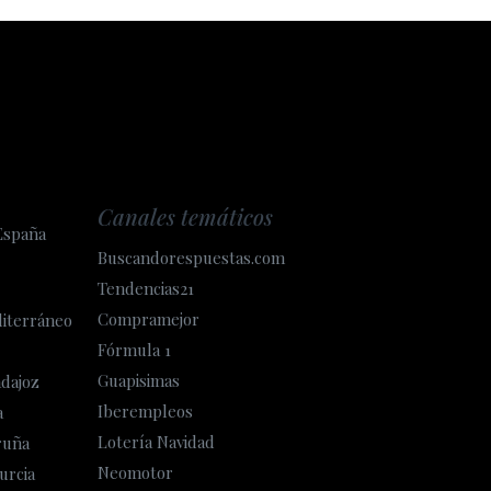
Canales temáticos
España
Buscandorespuestas.com
Tendencias21
Compramejor
diterráneo
Fórmula 1
Guapisimas
adajoz
Iberempleos
a
Lotería Navidad
ruña
Neomotor
urcia