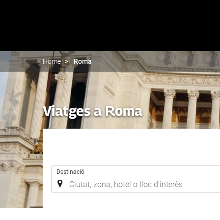
Home
Roma
Viatges a Roma
.
Destinació