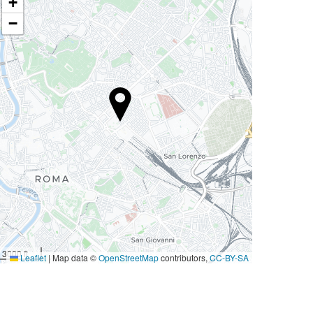
+
−
3000 ft
Leaflet
|
Map data ©
OpenStreetMap
contributors,
CC-BY-SA