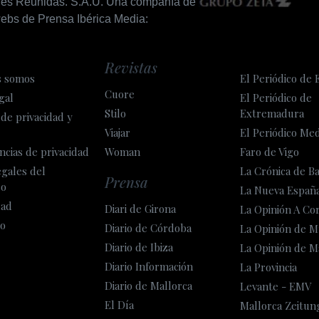
nes Reunidas. S.A.U. Una compañía de
ebs de Prensa Ibérica Media:
Revistas
s somos
El Periódico de 
Cuore
gal
El Periódico de
Stilo
Extremadura
 de privacidad y
Viajar
El Periódico Me
ncias de privacidad
Woman
Faro de Vigo
egales del
La Crónica de B
Prensa
so
La Nueva Españ
dad
Diari de Girona
La Opinión A Co
o
Diario de Córdoba
La Opinión de M
Diario de Ibiza
La Opinión de M
Diario Información
La Provincia
Diario de Mallorca
Levante - EMV
El Día
Mallorca Zeitun