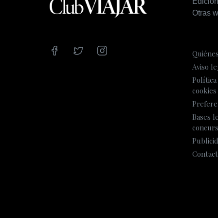
泳衣店
Edicio
Otras w
Quiéne
Aviso le
Política
cookies
Prefere
Bases l
concur
Publici
Contact