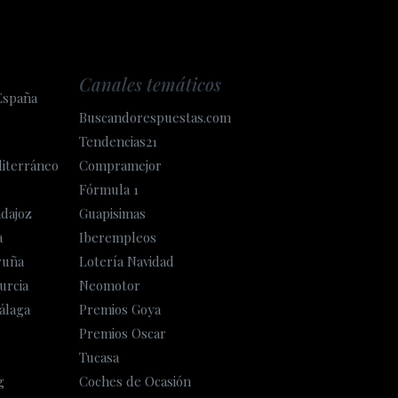
Canales temáticos
España
Buscandorespuestas.com
Tendencias21
diterráneo
Compramejor
Fórmula 1
adajoz
Guapisimas
a
Iberempleos
ruña
Lotería Navidad
urcia
Neomotor
álaga
Premios Goya
Premios Oscar
Tucasa
g
Coches de Ocasión