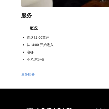
服务
概况
直到12:00离开
从14:00 开始进入
电梯
不允许宠物
食品与饮品
更多服务
单点餐厅
酒巴
家务管理