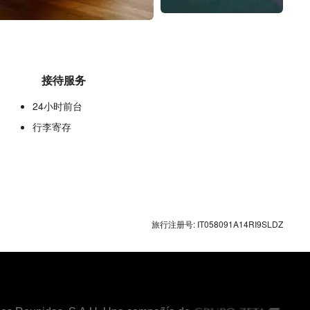
接待服务
24小时前台
行李寄存
互联网
旅行注册号: IT058091A14RI9SLDZ
免费WiFi