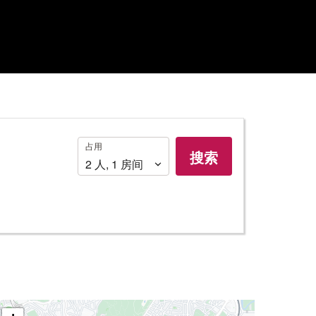
占
占用
搜索
用
2
人
,
1
房间