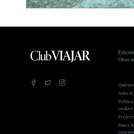
Edicio
Otras w
Quiéne
Aviso le
Política
cookies
Prefere
Bases l
concur