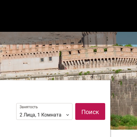
Занятость
Занятость
Поиск
2
Лица
,
1
Комната