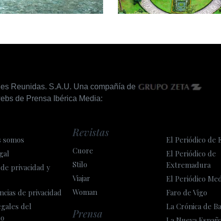
nes Reunidas. S.A.U. Una compañía de
ebs de Prensa Ibérica Media:
Revistas
s somos
El Periódico de 
Cuore
gal
El Periódico de
Stilo
Extremadura
 de privacidad y
Viajar
El Periódico Me
Woman
ncias de privacidad
Faro de Vigo
egales del
La Crónica de B
Prensa
so
La Nueva Españ