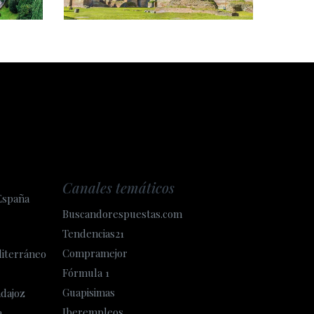
Canales temáticos
España
Buscandorespuestas.com
Tendencias21
Compramejor
diterráneo
Fórmula 1
Guapisimas
adajoz
Iberempleos
a