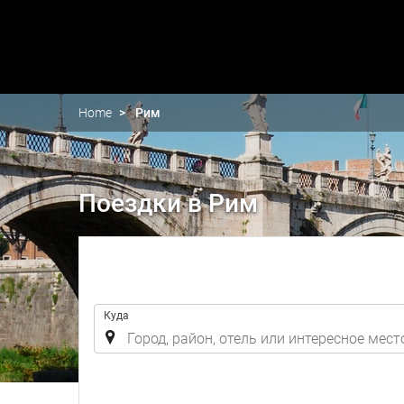
Home
Рим
Поездки в Рим
.
Куда