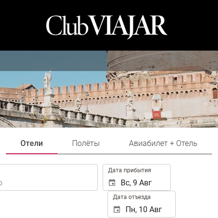
Отели
Полёты
Авиабилет + Отель
.
Дата прибытия
Дата отъезда