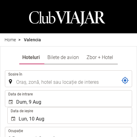
Home
Valencia
Hoteluri
Bilete de avion
Zbor + Hotel
.
Sosire în
.
Data de intrare
Data de ieșire
Ocupație
Ocupație