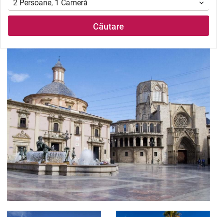
2
Persoane
,
1
Cameră
Căutare