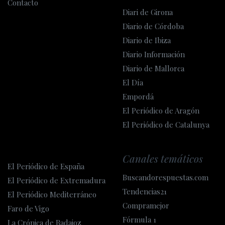
Contacto
Diari de Girona
Diario de Córdoba
Diario de Ibiza
Diario Información
Diario de Mallorca
El Día
Empordá
El Periódico de Aragón
El Periódico de Catalunya
Canales temáticos
El Periódico de España
Buscandorespuestas.com
El Periódico de Extremadura
Tendencias21
El Periódico Mediterráneo
Compramejor
Faro de Vigo
Fórmula 1
La Crónica de Badajoz