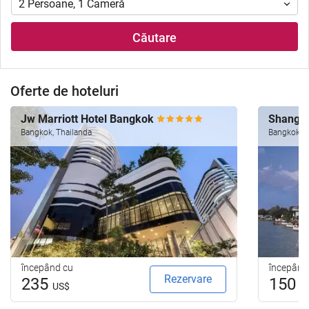
2
Persoane
,
1
Cameră
Căutare
Oferte de hoteluri
Jw Marriott Hotel Bangkok
Shangri
Bangkok, Thailanda
Bangkok, T
începând cu
începând
Rezervare
235
150
US$
U