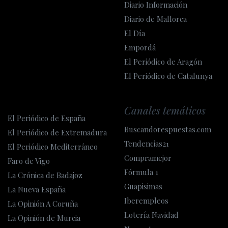
Diario Información
Diario de Mallorca
El Día
Empordá
El Periódico de Aragón
El Periódico de Catalunya
Canales temáticos
El Periódico de España
Buscandorespuestas.com
El Periódico de Extremadura
Tendencias21
El Periódico Mediterráneo
Compramejor
Faro de Vigo
Fórmula 1
La Crónica de Badajoz
Guapisimas
La Nueva España
Iberempleos
La Opinión A Coruña
Lotería Navidad
La Opinión de Murcia