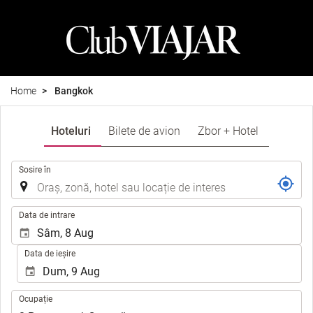
Home
Bangkok
Hoteluri
Bilete de avion
Zbor + Hotel
.
Sosire în
.
Data de intrare
Data de ieșire
Ocupație
Ocupație