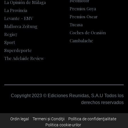
Neomotor
La Opinión de Málaga
Premios Goya
La Provincia
Premios Oscar
Levante - EMV
Tucasa
Mallorca Zeitung
Coches de Ocasión
Regio7
Cambalache
Sport
Superdeporte
The Adelaide Review
Copyright 2023 © Ediciones Reunidas, S.A.U Todos los
derechos reservados
Ordin legal
Termeni şi Condiţii
Política de confidenţialitate
Politica cookie-urilor