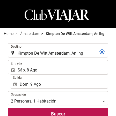
Home
Ámsterdam
Kimpton De Witt Amsterdam, An Ihg
.
Destino
.
Entrada
Salida
Ocupación
Ocupación
2
Personas
,
1
Habitación
Buscar