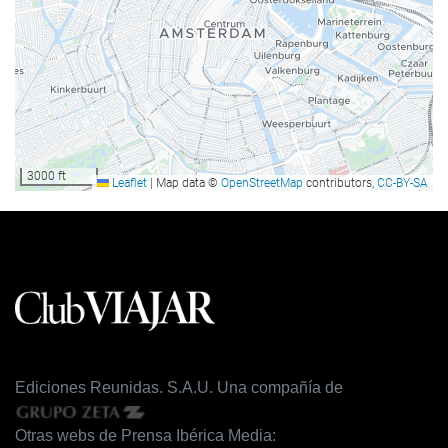
Instalaciones de negocios
Centro de negocios
Acceso a Internet
Wifi gratis
3000 ft
Leaflet
|
Map data ©
OpenStreetMap
contributors,
CC-BY-SA
Servicio de limpieza
Servicio de lavandería
Bienestar
Gimnasio
Ediciones Reunidas. S.A.U. Una compañía de
Otras webs de Prensa Ibérica Media: