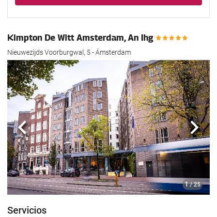
Kimpton De Witt Amsterdam, An Ihg
Nieuwezijds Voorburgwal, 5 - Ámsterdam
Anterior
Sigui
1
/ 25
Servicios