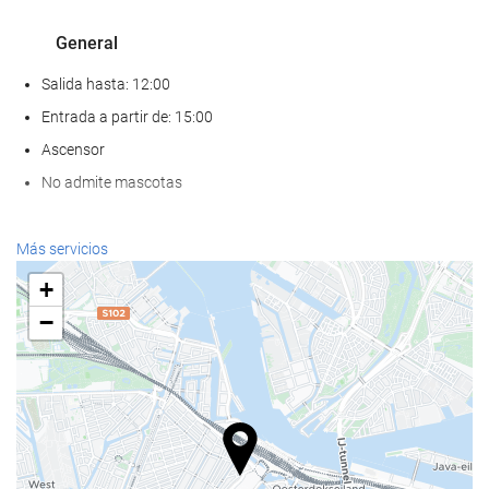
General
Salida hasta: 12:00
Entrada a partir de: 15:00
Ascensor
No admite mascotas
Servicios de recepción
Más servicios
Recepción 24 horas
+
Guardaequipaje
−
Comida y bebida
Restaurante a la carta
Bar