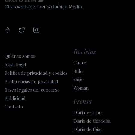
Acceso a Internet
Otras webs de Prensa Ibérica Media:
Wifi
Acceso a Internet
Tiendas
Revistas
Tiendas
Quiénes somos
Cuore
Supermercado
Aviso legal
Stilo
Política de privacidad y cookies
Estacionamiento
Viajar
Preferencias de privacidad
Woman
Bases legales del concurso
Estacionamiento
Publicidad
Prensa
Zonas comunes
Contacto
Diari de Girona
Sala de televisión
Diario de Córdoba
Diario de Ibiza