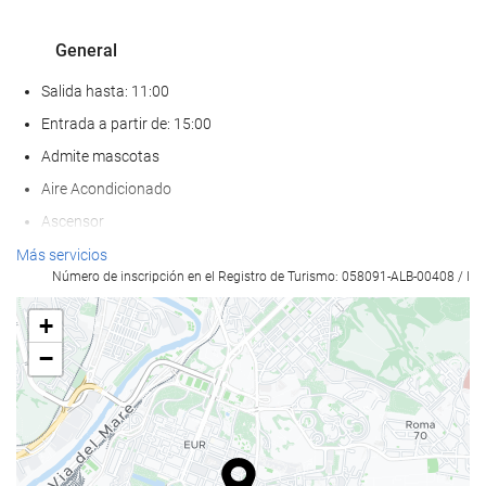
General
Salida hasta: 11:00
Entrada a partir de: 15:00
Admite mascotas
Aire Acondicionado
Ascensor
Adaptado para personas con movilidad reducida
Más servicios
Número de inscripción en el Registro de Turismo: 058091-ALB-00408 / I
Habitaciones No fumadores
+
Comida y bebida
−
Restaurante
Menú infantil
Menú dietético bajo petición
Servicio de habitaciones