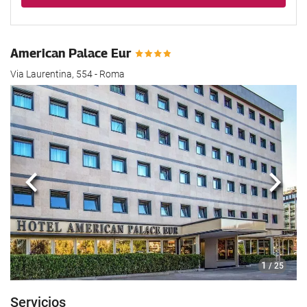
American Palace Eur
Via Laurentina, 554 - Roma
Anterior
Sigui
1
/ 25
Servicios