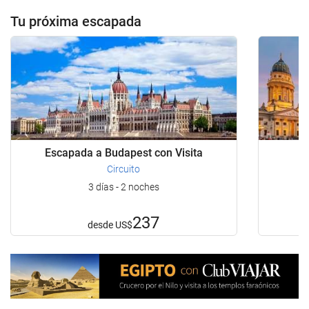
Tu próxima escapada
Escapada a Budapest con Visita
E
Circuito
3 días - 2 noches
237
desde
US$