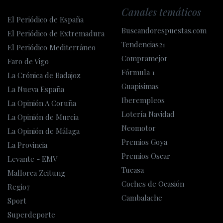
Canales temáticos
El Periódico de España
Buscandorespuestas.com
El Periódico de Extremadura
Tendencias21
El Periódico Mediterráneo
Compramejor
Faro de Vigo
Fórmula 1
La Crónica de Badajoz
Guapisimas
La Nueva España
Iberempleos
La Opinión A Coruña
Lotería Navidad
La Opinión de Murcia
Neomotor
La Opinión de Málaga
Premios Goya
La Provincia
Premios Oscar
Levante - EMV
Tucasa
Mallorca Zeitung
Coches de Ocasión
Regio7
Cambalache
Sport
Superdeporte