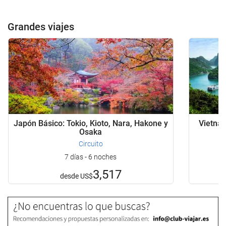
Grandes viajes
Japón Básico: Tokio, Kioto, Nara, Hakone y
Vietnam
Osaka
Circuito
7 días - 6 noches
3,517
desde
US$