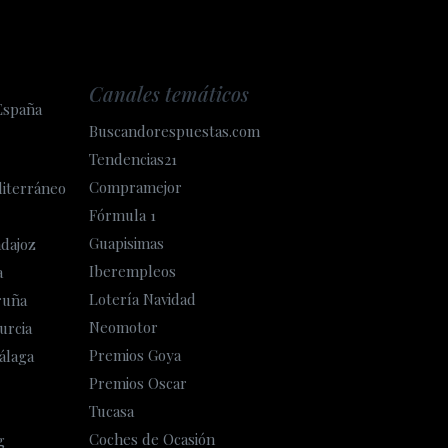
Canales temáticos
España
Buscandorespuestas.com
Tendencias21
Compramejor
diterráneo
Fórmula 1
Guapisimas
adajoz
Iberempleos
a
Lotería Navidad
ruña
Neomotor
urcia
Premios Goya
álaga
Premios Oscar
Tucasa
Coches de Ocasión
g