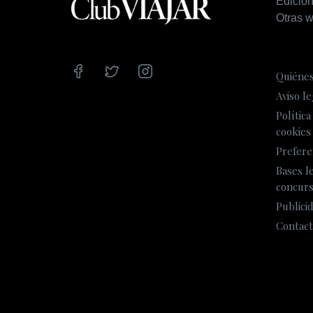
Edicio
Wasservice
Otras w
Quiéne
Aviso le
Política
cookies
Prefere
Bases l
concur
Publici
Contact