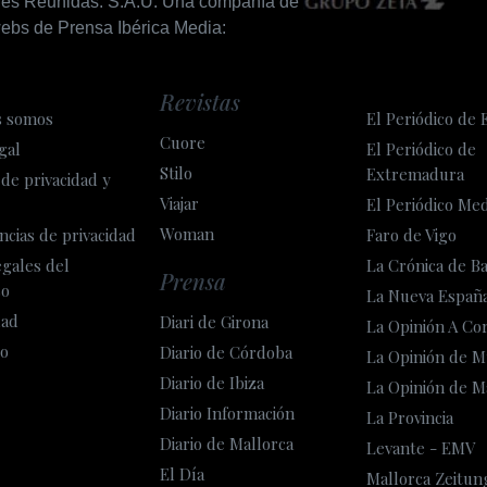
nes Reunidas. S.A.U. Una compañía de
ebs de Prensa Ibérica Media:
Revistas
s somos
El Periódico de 
Cuore
gal
El Periódico de
Stilo
Extremadura
 de privacidad y
Viajar
El Periódico Me
Woman
ncias de privacidad
Faro de Vigo
egales del
La Crónica de B
Prensa
so
La Nueva Españ
dad
Diari de Girona
La Opinión A Co
o
Diario de Córdoba
La Opinión de M
Diario de Ibiza
La Opinión de M
Diario Información
La Provincia
Diario de Mallorca
Levante - EMV
El Día
Mallorca Zeitun