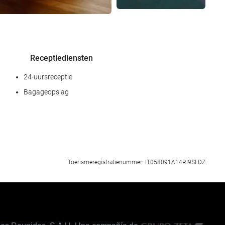
Receptiediensten
24-uursreceptie
Bagageopslag
Internet
Toerismeregistratienummer: IT058091A14RI9SLDZ
Gratis wifi