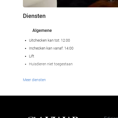
Diensten
Algemene
Uitchecken kan tot: 12:00
Inchecken kan vanaf: 14:00
Lift
Huisdieren niet toegestaan
Eten en drinken
Meer diensten
À-la-carterestaurant
Bar
Huishoudelijke diensten