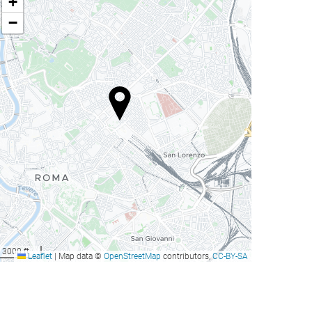
+
−
3000 ft
Leaflet
|
Map data ©
OpenStreetMap
contributors,
CC-BY-SA