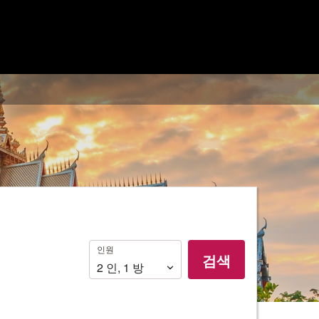
인
인원
검색
원
2
인
,
1
방