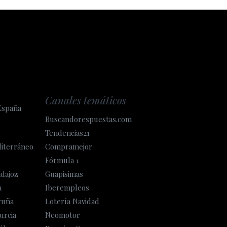
Canales temáticos
España
Buscandorespuestas.com
Tendencias21
diterráneo
Compramejor
Fórmula 1
adajoz
Guapisimas
a
Iberempleos
ruña
Lotería Navidad
urcia
Neomotor