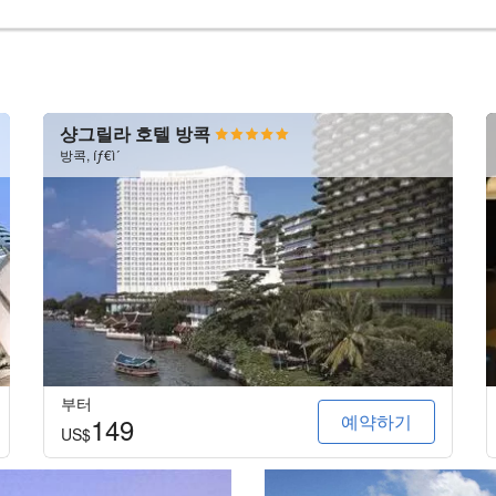
샹그릴라 호텔 방콕
방콕, íƒ€ì´
부터
예약하기
149
US$