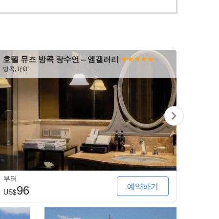
호텔 뮤즈 방콕 랑수언 – 엠갤러리
애스콧
방콕, íƒ€ì´
방콕, íƒ€
부터
부터
예약하기
96
9
US$
US$