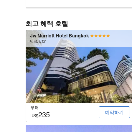
최고 혜택 호텔
Jw Marriott Hotel Bangkok
방콕, íƒ€ì´
부터
예약하기
235
US$