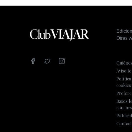
Edicio
Otras w
Quiéne
Aviso le
Política
cookies
Prefere
Bases l
concur
Publici
Contact