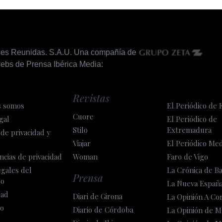
nes Reunidas. S.A.U. Una compañía de
ebs de Prensa Ibérica Media:
Revistas
s somos
El Periódico de 
Cuore
gal
El Periódico de
Stilo
Extremadura
 de privacidad y
Viajar
El Periódico Me
ncias de privacidad
Woman
Faro de Vigo
egales del
La Crónica de B
Prensa
so
La Nueva Españ
dad
Diari de Girona
La Opinión A Co
o
Diario de Córdoba
La Opinión de M