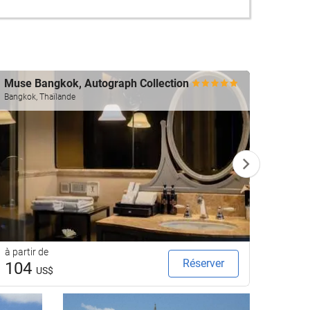
Muse Bangkok, Autograph Collection
Ascot
Bangkok, Thaïlande
Bangkok
à partir de
à parti
Réserver
104
92
US$
U