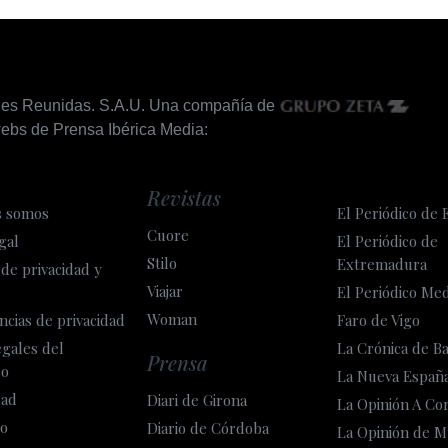
nes Reunidas. S.A.U. Una compañía de
ebs de Prensa Ibérica Media:
Revistas
s somos
El Periódico de 
Cuore
gal
El Periódico de
Stilo
Extremadura
 de privacidad y
Viajar
El Periódico Me
Woman
ncias de privacidad
Faro de Vigo
egales del
La Crónica de B
Prensa
so
La Nueva Españ
dad
Diari de Girona
La Opinión A Co
o
Diario de Córdoba
La Opinión de M