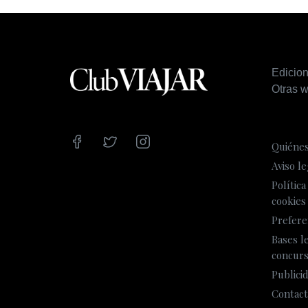
Edicio
Otras w
Quiéne
Aviso le
Política
cookies
Prefere
Bases l
concur
Publici
Contact