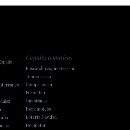
Canales temáticos
España
Buscandorespuestas.com
Tendencias21
Compramejor
diterráneo
Fórmula 1
Guapisimas
adajoz
Iberempleos
a
Lotería Navidad
ruña
Neomotor
urcia