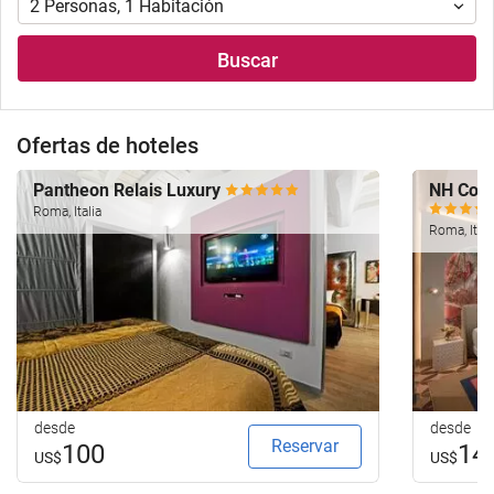
búsqueda
para
2
Personas
,
1
Habitación
de
realizar
su
la
Buscar
alojamiento..
búsqueda
de
su
Ofertas de hoteles
hotel.
Pantheon Relais Luxury
NH Coll
Roma, Italia
Roma, Itali
desde
desde
Reservar
100
14
US$
US$