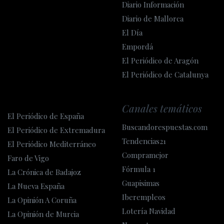
Diario Información
Diario de Mallorca
El Día
Empordá
El Periódico de Aragón
El Periódico de Catalunya
Canales temáticos
El Periódico de España
Buscandorespuestas.com
El Periódico de Extremadura
Tendencias21
El Periódico Mediterráneo
Compramejor
Faro de Vigo
Fórmula 1
La Crónica de Badajoz
Guapisimas
La Nueva España
Iberempleos
La Opinión A Coruña
Lotería Navidad
La Opinión de Murcia