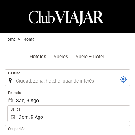
Home
Roma
Hoteles
Vuelos
Vuelo + Hotel
Introduzca
Destino
el
lugar
de
Introduzca
Entrada
destino
las
en
fechas
Salida
el
de
que
inicio
realizar
y
Ocupación
la
Ocupación
fin