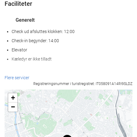
Faciliteter
Generelt
Check ud afsluttes klokken: 12:00
Check-in begynder: 14:00
Elevator
Kæledyr er ikke tilladt
Receptionen
Flere servicer
Registreringsnummer i turistregistret: IT058091A14RI9SLDZ
Døgnåben reception
Bagageopbevaring
+
−
Mad og drikke
À la carte-restaurant
Bar