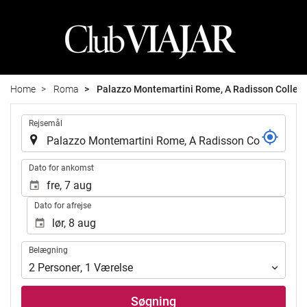
Home
Roma
Palazzo Montemartini Rome, A Radisson Collect
.
Rejsemål
.
Dato for ankomst
Dato for afrejse
Belægning
Belægning
2
Personer
,
1
Værelse
Søgning