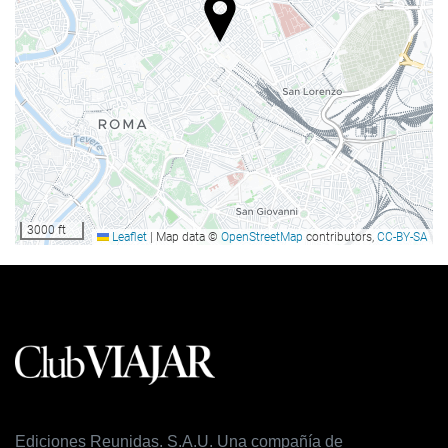
Internetadgang
Gratis wi-fi
Housekeeping
Vaskeri
3000 ft
Leaflet
|
Map data ©
OpenStreetMap
contributors,
CC-BY-SA
Ediciones Reunidas. S.A.U. Una compañía de