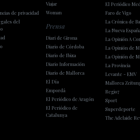
Viajar
El Periódico Me
Woman
ncias de privacidad
Faro de Vigo
egales del
La Crónica de B
Prensa
so
La Nueva Españ
dad
Diari de Girona
La Opinión A Co
o
Diario de Córdoba
La Opinión de M
Diario de Ibiza
La Opinión de M
Diario Información
La Provincia
Diario de Mallorca
Levante - EMV
El Día
Mallorca Zeitun
Empordá
Regio7
El Periódico de Aragón
Sport
El Periódico de
Superdeporte
Catalunya
The Adelaide Re