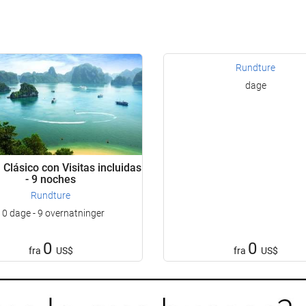
Rundture
dage
Clásico con Visitas incluidas
- 9 noches
Rundture
10 dage - 9 overnatninger
0
0
fra
US$
fra
US$