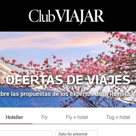
OFERTAS DE VIAJES
bre las propuestas de los expertos de la Revista 
Hoteller
Fly
Fly + hotel
Tog + hotel
.
Dato for ankomst