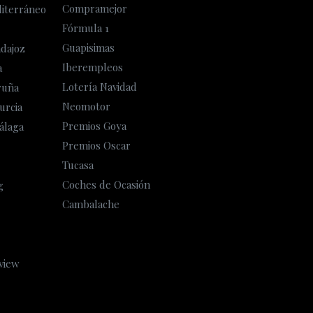
Compramejor
diterráneo
Fórmula 1
Guapisimas
adajoz
Iberempleos
a
Lotería Navidad
ruña
Neomotor
urcia
Premios Goya
álaga
Premios Oscar
Tucasa
Coches de Ocasión
g
Cambalache
view