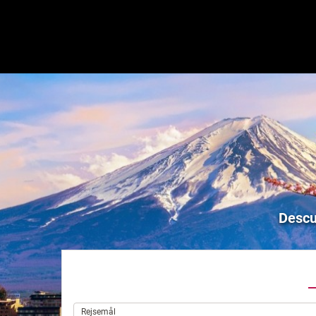
Descu
.
Rejsemål