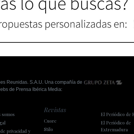
nes Reunidas. S.A.U. Una compañía de
ebs de Prensa Ibérica Media:
Revistas
s somos
El Periódico de 
Cuore
gal
El Periódico de
Stilo
Extremadura
 de privacidad y