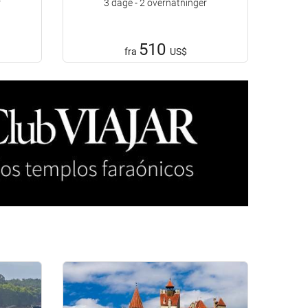
r
3 dage - 2 overnatninger
510
fra
US$