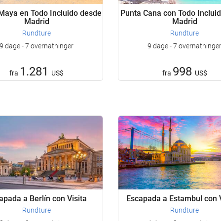
 Maya en Todo Incluido desde
Punta Cana con Todo Inclui
Madrid
Madrid
Rundture
Rundture
9 dage - 7 overnatninger
9 dage - 7 overnatninge
1.281
998
fra
US$
fra
US$
apada a Berlín con Visita
Escapada a Estambul con V
Rundture
Rundture