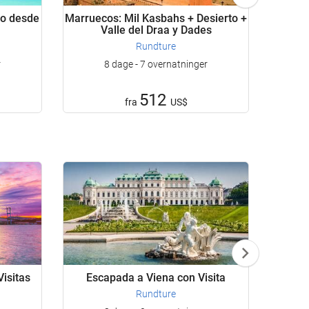
do desde
Marruecos: Mil Kasbahs + Desierto +
Tur
Valle del Draa y Dades
Rundture
r
8 dage - 7 overnatninger
512
fra
US$
isitas
Escapada a Viena con Visita
Escap
Rundture