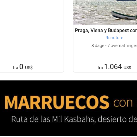
Praga, Viena y Budapest con
Rundture
8 dage - 7 overnatninge
0
1.064
fra
US$
fra
US$