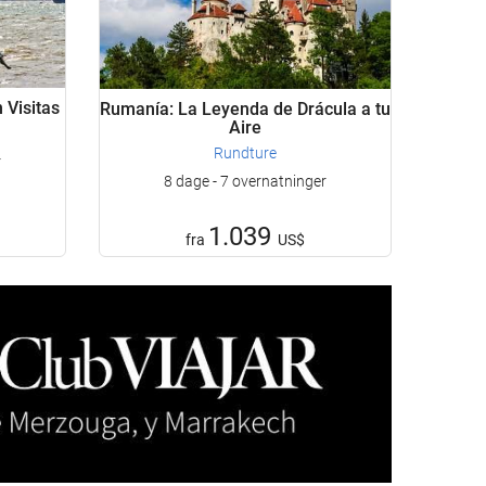
 Visitas
Rumanía: La Leyenda de Drácula a tu
Aire
Rundture
r
8 dage - 7 overnatninger
1.039
fra
US$