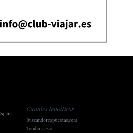
Canales temáticos
España
Buscandorespuestas.com
Tendencias21