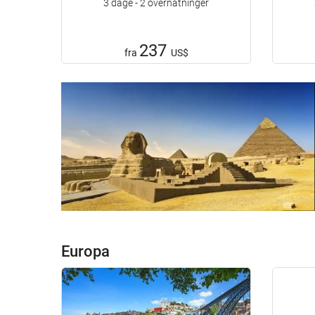
3 dage - 2 overnatninger
237
fra
US$
Europa