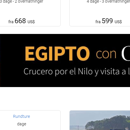
3 dage - 2 overnatninger
4 dage - 3 overnatninge
668
599
fra
US$
fra
US$
Rundture
dage