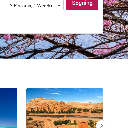
Søgning
2
Personer
,
1
Værelse