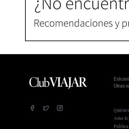
Edicio
Otras w
Quiéne
Aviso le
Política