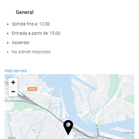
General
Sortida fins a: 12:00
Entrada a partir de: 15:00
Ascensor
No admet mascotes
Serveis de recepci?
Més serveis
Recepció 24 hores
+
Guardaequipatges
−
Menjar i beguda
Restaurant a la carta
Bar