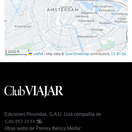
Instal·lacions de negocis
Centre de nogocis
Internet
WiFi gratuït
3000 ft
Leaflet
|
Map data ©
OpenStreetMap
contributors,
CC-BY-SA
Servei de neteja
Bugaderia
Benestar
Gimnàs
Ediciones Reunidas. S.A.U. Una compañía de
Otras webs de Prensa Ibérica Media: