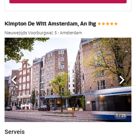
Kimpton De Witt Amsterdam, An Ihg
Nieuwezijds Voorburgwal, 5 - Amsterdam
Anterior
Segü
1
/ 25
Serveis